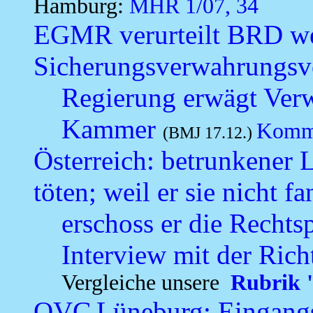
Hamburg:
MHR 1/07, 34
EGMR verurteilt BRD w
Sicherungsverwahrungsvo
Regierung erwägt Verw
Kammer
Komm
(BMJ 17.12.)
Österreich: betrunkener 
töten; weil er sie nicht fa
erschoss er die Rechts
Interview mit der Rich
Vergleiche unsere
Rubrik "
OVG
Lüneburg: Eingang