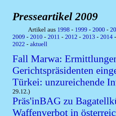
Presseartikel 2009
Artikel aus
1998
-
1999
-
2000
-
2
2009
-
2010
-
2011
-
2012
-
2013
-
2014
2022
-
aktuell
Fall Marwa: Ermittlunge
Gerichtspräsidenten einge
Türkei: unzureichende Inv
29.12.)
Präs'inBAG zu Bagatell
Waffenverbot in österrei