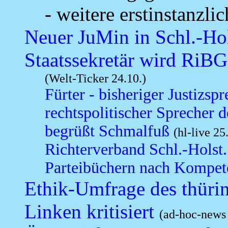
- weitere erstinstanzl
Neuer JuMin in Schl.-Ho
Staatssekretär wird RiB
(Welt-Ticker 24.10.)
Fürter - bisheriger Justizs
rechtspolitischer Sprecher 
begrüßt Schmalfuß
(hl-live 25
Richterverband Schl.-Holst.
Parteibüchern nach Kompete
Ethik-Umfrage des thüri
Linken kritisiert
(ad-hoc-news 