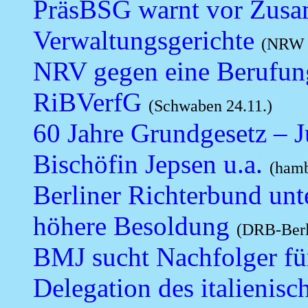
PräsBSG warnt vor Zusa
Verwaltungsgerichte
(NRW 2
NRV gegen eine Berufung
RiBVerfG
(Schwaben 24.11.)
60 Jahre Grundgesetz – Ju
Bischöfin Jepsen u.a.
(hamb
Berliner Richterbund unt
höhere Besoldung
(DRB-Berl
BMJ sucht Nachfolger f
Delegation des italienis