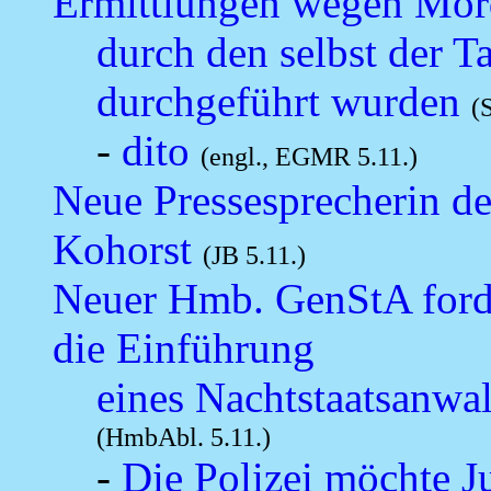
Ermittlungen wegen Mord
durch den selbst der T
durchgeführt wurden
(
-
dito
(engl., EGMR 5.11.)
Neue Pressesprecherin de
Kohorst
(JB 5.11.)
Neuer Hmb. GenStA forde
die Einführung
eines Nachtstaatsanwal
(HmbAbl. 5.11.)
-
Die Polizei möchte Ju