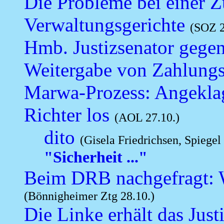
Die Probleme bei einer 
Verwaltungsgerichte
(SOZ 2
Hmb. Justizsenator geg
Weitergabe von Zahlung
Marwa-Prozess: Angeklagt
Richter los
(AOL 27.10.)
dito
(Gisela Friedrichsen, Spiegel
"Sicherheit ..."
Beim DRB nachgefragt: W
(Bönnigheimer Ztg 28.10.)
Die Linke erhält das Just