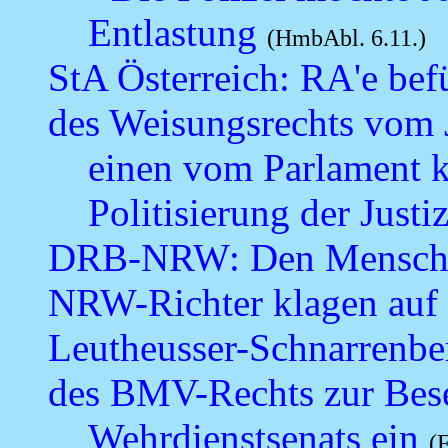
Entlastung
(HmbAbl. 6.11.)
StA Österreich: RA'e bef
des Weisungsrechts vom J
einen vom Parlament k
Politisierung der Justi
DRB-NRW: Den Mensche
NRW-Richter klagen auf
Leutheusser-Schnarrenber
des BMV-Rechts zur Bes
Wehrdienstsenats ein
(