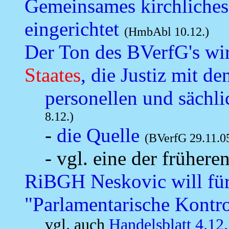
Gemeinsames kirchliches
eingerichtet
(HmbAbl 10.12.)
Der Ton des BVerfG's wir
Staates
, die Justiz mit de
personellen und sächli
8.12.)
-
die Quelle
(BVerfG 29.11.0
- vgl. eine der frühere
RiBGH Neskovic will für 
"Parlamentarische Kontr
vgl. auch
Handelsblatt 4.12.