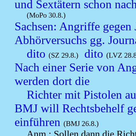
und Sextätern schon nach
(MoPo 30.8.)
Sachsen: Angriffe gegen
Abhörversuchs gg. Journa
dito
dito
(SZ 29.8.)
(LVZ 28.8
Nach einer Serie von Ang
werden dort die
Richter mit Pistolen au
BMJ will Rechtsbehelf g
einführen
(BMJ 26.8.)
Anm.: Sollen dann die Rich