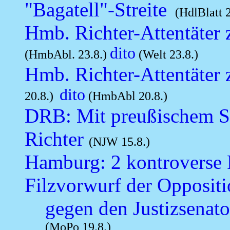
"Bagatell"-Streite
(HdlBlatt 2
Hmb. Richter-Attentäter z
dito
(HmbAbl. 23.8.)
(Welt 23.8.)
Hmb. Richter-Attentäter 
dito
20.8.)
(HmbAbl 20.8.)
DRB: Mit preußischem Ste
Richter
(NJW 15.8.)
Hamburg: 2 kontroverse 
Filzvorwurf der Opposit
gegen den Justizsenato
(MoPo 19.8.)