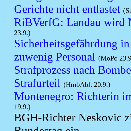
Gerichte nicht entlastet
(S
RiBVerfG: Landau wird N
23.9.)
Sicherheitsgefährdung i
zuwenig Personal
(MoPo 23.9
Strafprozess nach Bomb
Strafurteil
(HmbAbl. 20.9.)
Montenegro: Richterin im
19.9.)
BGH-Richter Neskovic zie
Bundestag ein