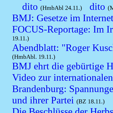
dito
dito
(HmbAbl 24.11.)
(
BMJ: Gesetze im Interne
FOCUS-Reportage: Im Irr
19.11.)
Abendblatt: "Roger Kusch
(HmbAbl. 19.11.)
BMJ ehrt die gebürtige 
Video zur internationalen
Brandenburg: Spannungen
und ihrer Partei
(BZ 18.11.)
Die Beschlüsse der Herbs